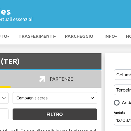
jes
rtuali essenziali
UTO
TRASFERIMENTI
PARCHEGGIO
INFO
H
 (TER)
PARTENZE
FILTRO