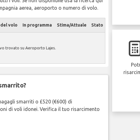
tti i voli. Se non disponibile usa la ricerca qui
ompagnia aerea, aeroporto o numero di volo.
del volo
In programma
Stima/Attuale
Stato
ivo trovato su Aeroporto Lajes.
Potr
risarci
smarrito?
bagagli smarriti o £520 (€600) di
oni di voli idonei. Verifica il tuo risarcimento