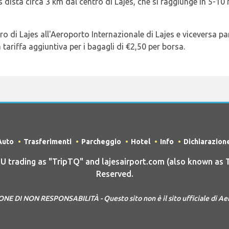
s dista circa 3 km dal centro di Lajes, che si raggiunge in 5-1
tro di Lajes all'Aeroporto Internazionale di Lajes e viceversa p
 tariffa aggiuntiva per i bagagli di €2,50 per borsa.
Auto
Trasferimenti
Parcheggio
Hotel
Info
Dichiarazion
rading as "TripTQ" and lajesairport.com (also known as Tr
Reserved.
E DI NON RESPONSABILITÀ - Questo sito non è il sito ufficiale di Ae