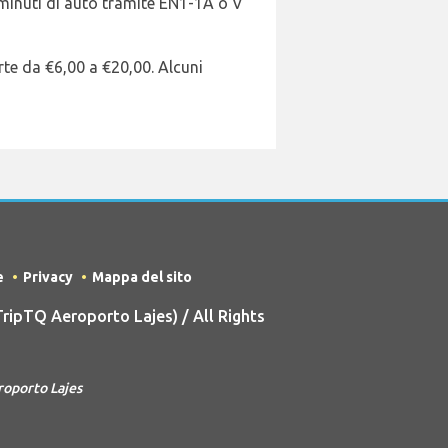
0 minuti di auto tramite EN1-1A o V
arte da €6,00 a €20,00. Alcuni
e
Privacy
Mappa del sito
ipTQ Aeroporto Lajes) / All Rights
roporto Lajes