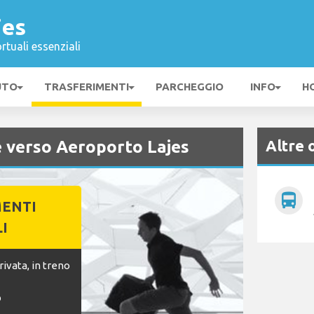
jes
rtuali essenziali
UTO
TRASFERIMENTI
PARCHEGGIO
INFO
H
Altre 
e verso Aeroporto Lajes
directions_bus
MENTI
I
ivata, in treno
o