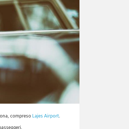
a zona, compreso
Lajes Airport
.
 passeggeri.