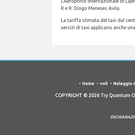
L'Aeroporto Internazionale di Laje
R e R. Diogo Meneses Avila.
La tariffa stimata del taxi dal cen
servizi di taxi applicano anche una
Home
voli
Noleggio 
COPYRIGHT © 2026 Try Quantum OU t
DICHIARAZION