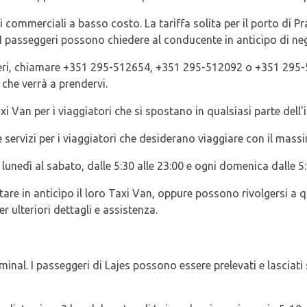
xi commerciali a basso costo. La tariffa solita per il porto di P
I passeggeri possono chiedere al conducente in anticipo di neg
eri, chiamare +351 295-512654, +351 295-512092 o +351 295-5121
che verrà a prendervi.
xi Van per i viaggiatori che si spostano in qualsiasi parte dell'i
 servizi per i viaggiatori che desiderano viaggiare con il mas
l lunedì al sabato, dalle 5:30 alle 23:00 e ogni domenica dalle 5:
otare in anticipo il loro Taxi Van, oppure possono rivolgersi a 
r ulteriori dettagli e assistenza.
s
rminal. I passeggeri di Lajes possono essere prelevati e lasciati 