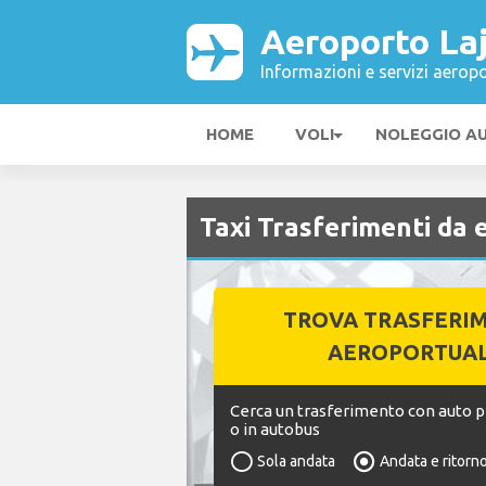
Aeroporto La
Informazioni e servizi aeropo
HOME
VOLI
NOLEGGIO A
Taxi Trasferimenti da 
TROVA TRASFERI
AEROPORTUAL
Cerca un trasferimento con auto pr
o in autobus
Sola andata
Andata e ritorn