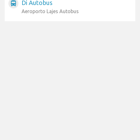
Di Autobus
directions_bus
Aeroporto Lajes Autobus