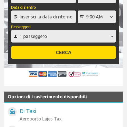
Data di rientro
Passeggeri
CERCA
Opzioni di trasferimento disponibili
Di Taxi
local_taxi
Aeroporto Lajes Taxi