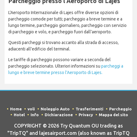
Parcheggio presso l'Aeroporto di Lajes
L'Aeroporto Internazionale di Lajes offre diverse opzioni di
parcheggio comode per tutti; parcheggio a breve termine e a
lungo termine, parcheggio giornaliero, parcheggio con servizio
di parcheggio e volo, e parcheggio fuori dall'aeroporto.
Questi parcheggi si trovano accanto alla strada di accesso,
adiacenti all'edificio del terminal.
Le tariffe di parcheggio possono variare a seconda del
parcheggio selezionato. Ulteriori informazioni su
parcheggi a
lungo e breve termine presso l'Aeroporto di Lajes.
Home
voli
Noleggio Auto
Trasferimenti
Parcheggio
Hotel
Info
Dichiarazione
Privacy
Mappa del sito
COPYRIGHT © 2026 Try Quantum OU trading as
"TripTQ" and lajesairport.com (also known as TripTQ