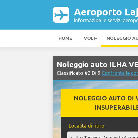
Aeroporto La
Informazioni e servizi aeropo
HOME
VOLI
NOLEGGIO A
Noleggio auto ILHA V
Classificato #2 Di 9
Confronta le co
NOLEGGIO AUTO DI 
INSUPERABIL
Località di ritiro