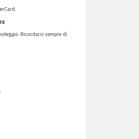
terCard.
es
 noleggio. Ricordarsi sempre di
: