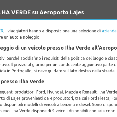
 ILHA VERDE su Aeroporto Lajes
ER
, i viaggiatori hanno a disposizione una selezione di
aziende
re un'auto a noleggio.
oleggio di un veicolo presso Ilha Verde all'Aeropo
i purché soddisfino i requisiti della politica del luogo e ci
tivo. Il prezzo al giorno per un conducente aggiuntivo parte d
da in Portogallo, si deve guidare sul lato destro della strada.
 presso Ilha Verde
seguenti produttori: Ford, Hyundai, Mazda e Renault. Ilha Verde
rto di Lajes provenienti da 4 produttori, tra cui Ford Fiesta, 
o disponibili modelli di veicoli a benzina e diesel. Sono disponi
 pieno. Ilha Verde dispone di 9 veicoli disponibili con aria cond