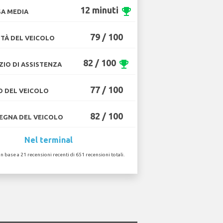
12 minuti
emoji_events
A MEDIA
79 / 100
TÀ DEL VEICOLO
82 / 100
emoji_events
ZIO DI ASSISTENZA
77 / 100
O DEL VEICOLO
82 / 100
GNA DEL VEICOLO
Nel terminal
in base a 21 recensioni recenti di 651 recensioni totali.