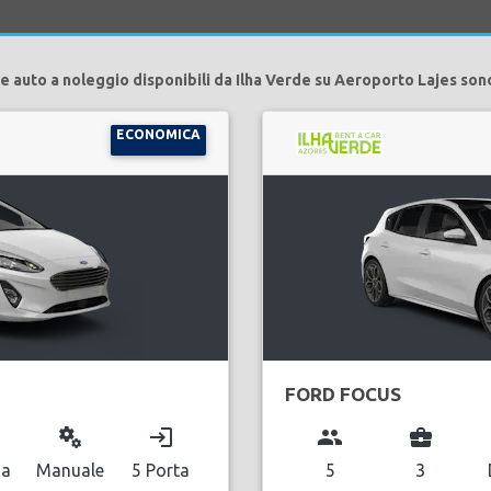
e auto a noleggio disponibili da Ilha Verde su Aeroporto Lajes son
ECONOMICA
FORD FOCUS
miscellaneous_services
login
group
business_center
na
Manuale
5 Porta
5
3