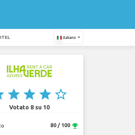
OTEL
italiano
ar
star
star
star
star_border
Votato 8 su 10
80 / 100
emoji_events
ZO