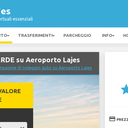
jes
rtuali essenziali
UTO
TRASFERIMENTI
PARCHEGGIO
INFO
H
ERDE su Aeroporto Lajes
mpagnie di noleggio auto su Aeroporto Lajes
st
VALORE
E
credit_card
PREZ