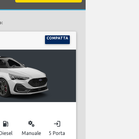
o:
COMPATTA
local_gas_station
miscellaneous_services
login
Diesel
Manuale
5 Porta