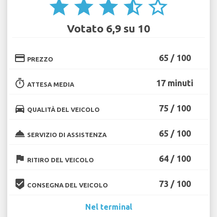
star
star
star
star_half
star_border
Votato 6,9 su 10
credit_card
65 / 100
PREZZO
timer
17 minuti
ATTESA MEDIA
directions_car
75 / 100
QUALITÀ DEL VEICOLO
room_service
65 / 100
SERVIZIO DI ASSISTENZA
flag
64 / 100
RITIRO DEL VEICOLO
beenhere
73 / 100
CONSEGNA DEL VEICOLO
Nel terminal