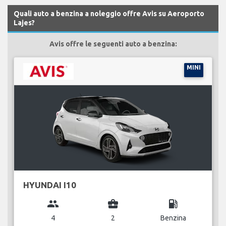
Quali auto a benzina a noleggio offre Avis su Aeroporto
Lajes?
Avis offre le seguenti auto a benzina:
MINI
HYUNDAI I10
group
business_center
local_gas_station
4
2
Benzina