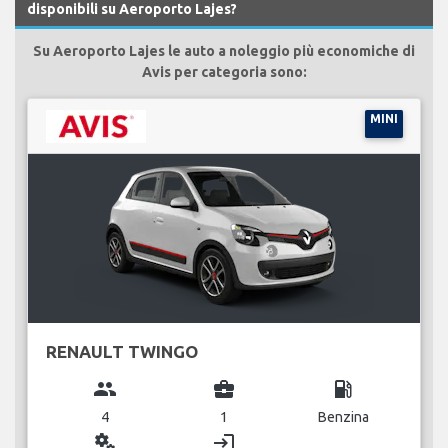
disponibili su Aeroporto Lajes?
Su Aeroporto Lajes le auto a noleggio più economiche di
Avis per categoria sono:
MINI
RENAULT TWINGO
group
business_center
local_gas_station
4
1
Benzina
miscellaneous_services
login