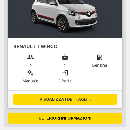
RENAULT TWINGO
group
business_center
local_gas_station
4
1
Benzina
miscellaneous_services
login
Manuale
3 Porta
VISUALIZZA I DETTAGLI...
ULTERIORI INFORMAZIONI