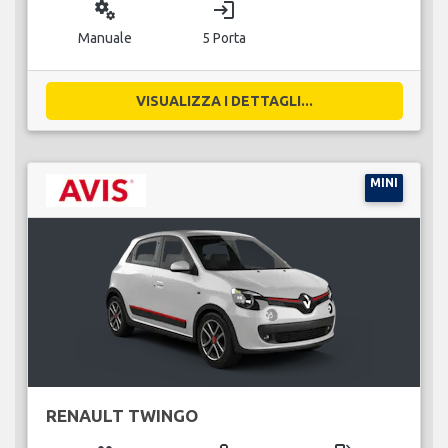
miscellaneous_services
login
Manuale
5 Porta
VISUALIZZA I DETTAGLI...
MINI
RENAULT TWINGO