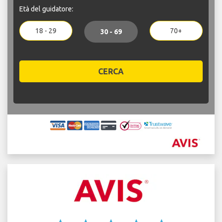
Età del guidatore:
18 - 29
70+
30 - 69
CERCA