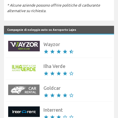
* Alcune aziende possono offrire politiche di carburante
alternative su richiesta.
Compagnie di noleggio auto su Aeroporto Lajes
Wayzor
star
star
star
star
star_half
Ilha Verde
star
star
star
star
star_border
Goldcar
star
star
star
star
star_border
Interrent
star
star
star
star_border
star_border