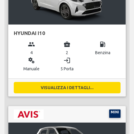
HYUNDAI I10
group
business_center
local_gas_station
4
2
Benzina
miscellaneous_services
login
Manuale
5 Porta
VISUALIZZA I DETTAGLI...
MINI