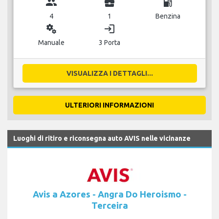
group
business_center
local_gas_station
4
1
Benzina
miscellaneous_services
login
Manuale
3 Porta
VISUALIZZA I DETTAGLI...
ULTERIORI INFORMAZIONI
Luoghi di ritiro e riconsegna auto AVIS nelle vicinanze
Avis a Azores - Angra Do Heroismo -
Terceira