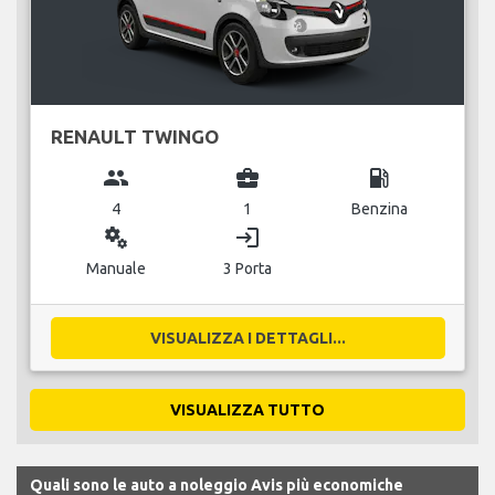
RENAULT TWINGO
group
business_center
local_gas_station
4
1
Benzina
miscellaneous_services
login
Manuale
3 Porta
VISUALIZZA I DETTAGLI...
VISUALIZZA TUTTO
Quali sono le auto a noleggio Avis più economiche