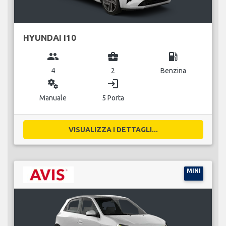
HYUNDAI I10
group
business_center
local_gas_station
4
2
Benzina
miscellaneous_services
login
Manuale
5 Porta
VISUALIZZA I DETTAGLI...
MINI