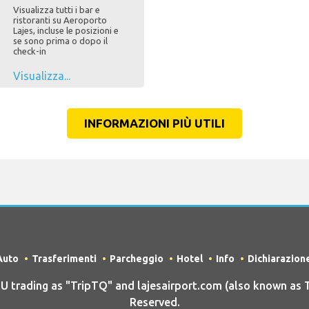
Visualizza tutti i bar e
ristoranti su Aeroporto
Lajes, incluse le posizioni e
se sono prima o dopo il
check-in
Visualizza...
INFORMAZIONI PIÙ UTILI
Auto
Trasferimenti
Parcheggio
Hotel
Info
Dichiarazion
rading as "TripTQ" and lajesairport.com (also known as Tr
Reserved.