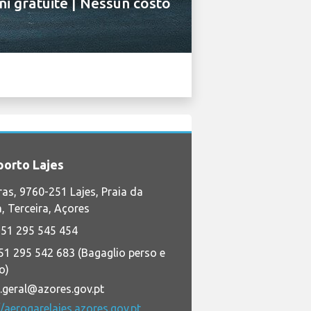
ni gratuite | Nessun costo
orto Lajes
ras, 9760-251 Lajes, Praia da
a, Terceira, Açores
51 295 545 454
51 295 542 683 (Bagaglio perso e
o)
l.geral@azores.gov.pt
//aerogarelajes.azores.gov.pt