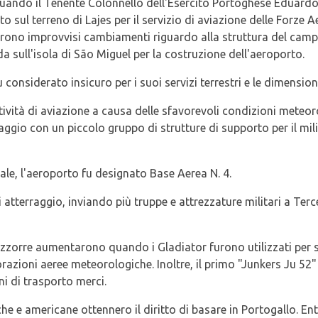
ò quando il Tenente Colonnello dell'Esercito Portoghese Eduard
to sul terreno di Lajes per il servizio di aviazione delle Forze
furono improvvisi cambiamenti riguardo alla struttura del campo 
ada sull'isola di São Miguel per la costruzione dell'aeroporto.
considerato insicuro per i suoi servizi terrestri e le dimensio
tività di aviazione a causa delle sfavorevoli condizioni meteoro
ggio con un piccolo gruppo di strutture di supporto per il mili
e, l'aeroporto fu designato Base Aerea N. 4.
i atterraggio, inviando più truppe e attrezzature militari a Terce
e Azzorre aumentarono quando i Gladiator furono utilizzati per s
lorazioni aeree meteorologiche. Inoltre, il primo "Junkers Ju 52"
i di trasporto merci.
iche e americane ottennero il diritto di basare in Portogallo. En