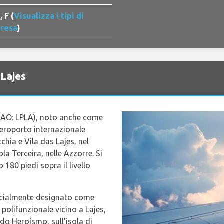
, F (
Visualizza i tipi di
resa
)
 Lajes
ICAO: LPLA), noto anche come
 aeroporto internazionale
chia e Vila das Lajes, nel
la Terceira, nelle Azzorre. Si
 180 piedi sopra il livello
fficialmente designato come
polifunzionale vicino a Lajes,
do Heroísmo, sull'isola di