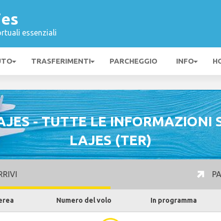
jes
rtuali essenziali
UTO
TRASFERIMENTI
PARCHEGGIO
INFO
H
JES - TUTTE LE INFORMAZIONI
LAJES (TER)
RIVI
PA
erea
Numero del volo
In programma