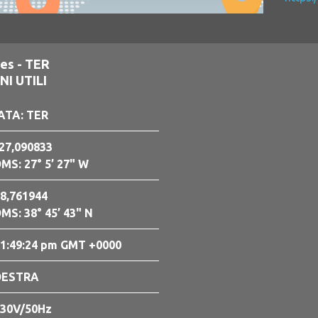
es - TER
I UTILI
ATA: TER
27,090833
MS: 27° 5’ 27" W
8,761944
MS: 38° 45’ 43" N
1:49:25 pm GMT +0000
DESTRA
30V/50Hz