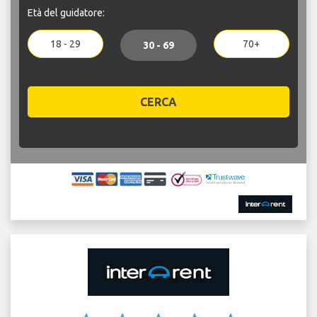
Età del guidatore:
18 - 29
70+
30 - 69
CERCA