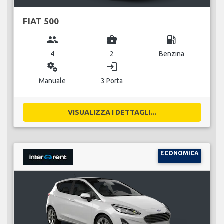
FIAT 500
group
business_center
local_gas_station
4
2
Benzina
miscellaneous_services
login
Manuale
3 Porta
VISUALIZZA I DETTAGLI...
ECONOMICA