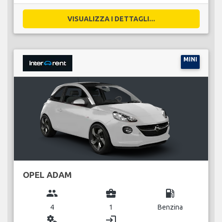
VISUALIZZA I DETTAGLI...
MINI
OPEL ADAM
group
business_center
local_gas_station
4
1
Benzina
miscellaneous_services
login