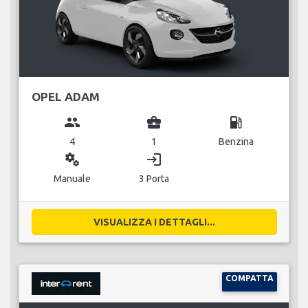
OPEL ADAM
group
business_center
local_gas_station
4
1
Benzina
miscellaneous_services
login
Manuale
3 Porta
VISUALIZZA I DETTAGLI...
COMPATTA