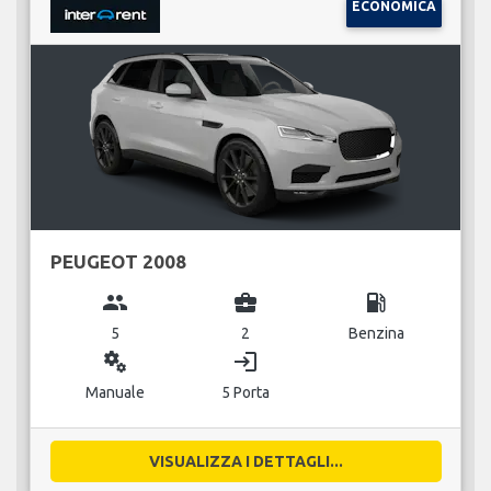
ECONOMICA
PEUGEOT 2008
group
business_center
local_gas_station
5
2
Benzina
miscellaneous_services
login
Manuale
5 Porta
VISUALIZZA I DETTAGLI...