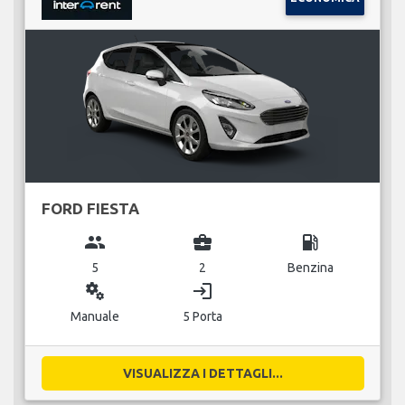
FORD FIESTA
group
business_center
local_gas_station
5
2
Benzina
miscellaneous_services
login
Manuale
5 Porta
VISUALIZZA I DETTAGLI...