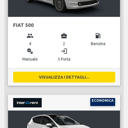
FIAT 500
group
business_center
local_gas_station
4
2
Benzina
miscellaneous_services
login
Manuale
3 Porta
VISUALIZZA I DETTAGLI...
ECONOMICA