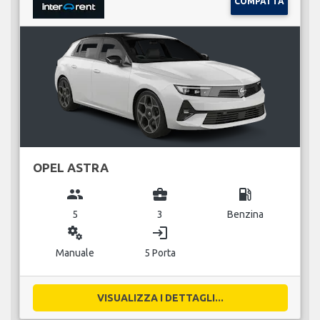
COMPATTA
OPEL ASTRA
group
business_center
local_gas_station
5
3
Benzina
miscellaneous_services
login
Manuale
5 Porta
VISUALIZZA I DETTAGLI...