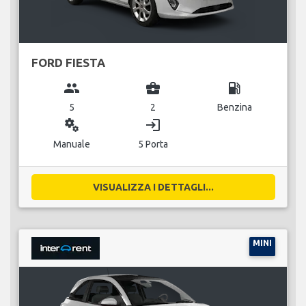
FORD FIESTA
group
business_center
local_gas_station
5
2
Benzina
miscellaneous_services
login
Manuale
5 Porta
VISUALIZZA I DETTAGLI...
MINI