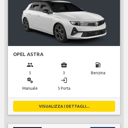
OPEL ASTRA
group
business_center
local_gas_station
5
3
Benzina
miscellaneous_services
login
Manuale
5 Porta
VISUALIZZA I DETTAGLI...