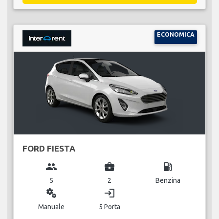
ECONOMICA
FORD FIESTA
group
business_center
local_gas_station
5
2
Benzina
miscellaneous_services
login
Manuale
5 Porta