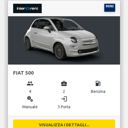
MINI
FIAT 500
group
business_center
local_gas_station
4
2
Benzina
miscellaneous_services
login
Manuale
3 Porta
VISUALIZZA I DETTAGLI...