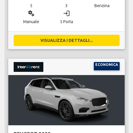
5
3
Benzina
miscellaneous_services
login
Manuale
5 Porta
VISUALIZZA I DETTAGLI...
ECONOMICA