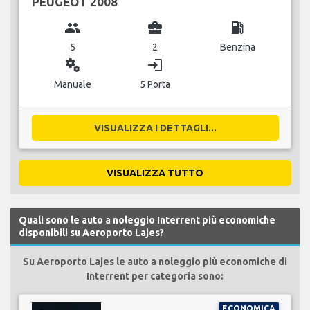
PEUGEOT 2008
group
business_center
local_gas_station
5
2
Benzina
miscellaneous_services
login
Manuale
5 Porta
VISUALIZZA I DETTAGLI...
VISUALIZZA TUTTO
Quali sono le auto a noleggio Interrent più economiche
disponibili su Aeroporto Lajes?
Su Aeroporto Lajes le auto a noleggio più economiche di
Interrent per categoria sono:
ECONOMICA