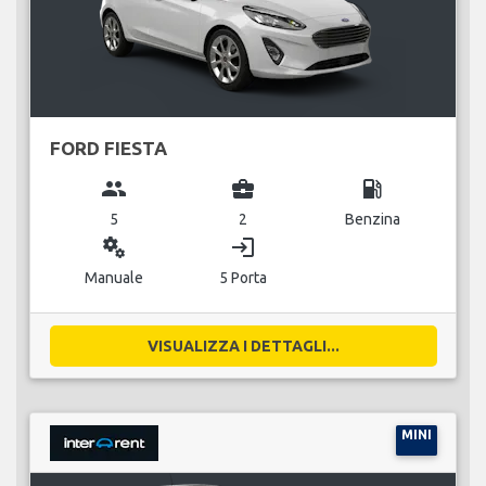
FORD FIESTA
group
business_center
local_gas_station
5
2
Benzina
miscellaneous_services
login
Manuale
5 Porta
VISUALIZZA I DETTAGLI...
MINI