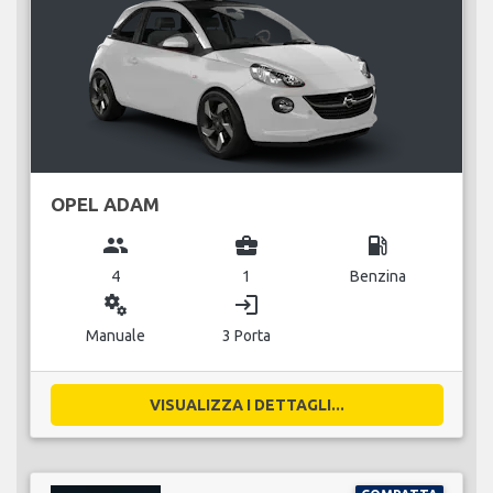
OPEL ADAM
group
business_center
local_gas_station
4
1
Benzina
miscellaneous_services
login
Manuale
3 Porta
VISUALIZZA I DETTAGLI...