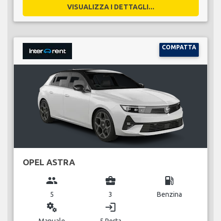
VISUALIZZA I DETTAGLI...
COMPATTA
OPEL ASTRA
group
business_center
local_gas_station
5
3
Benzina
miscellaneous_services
login