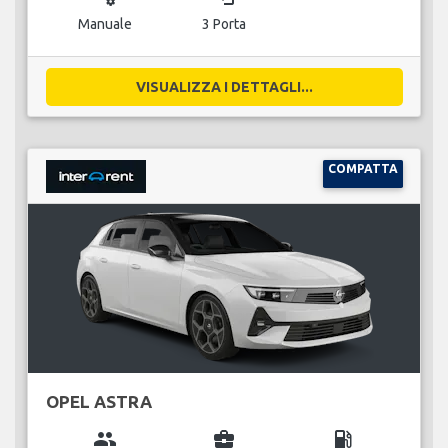
Manuale
3 Porta
VISUALIZZA I DETTAGLI...
COMPATTA
OPEL ASTRA
group
business_center
local_gas_station