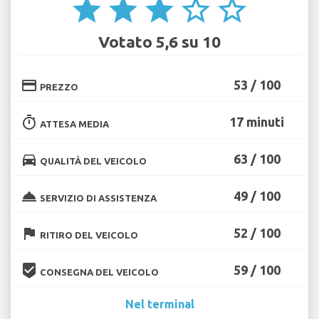
star
star
star
star_border
star_border
Votato 5,6 su 10
credit_card
53 / 100
PREZZO
timer
17 minuti
ATTESA MEDIA
directions_car
63 / 100
QUALITÀ DEL VEICOLO
room_service
49 / 100
SERVIZIO DI ASSISTENZA
flag
52 / 100
RITIRO DEL VEICOLO
beenhere
59 / 100
CONSEGNA DEL VEICOLO
Nel terminal