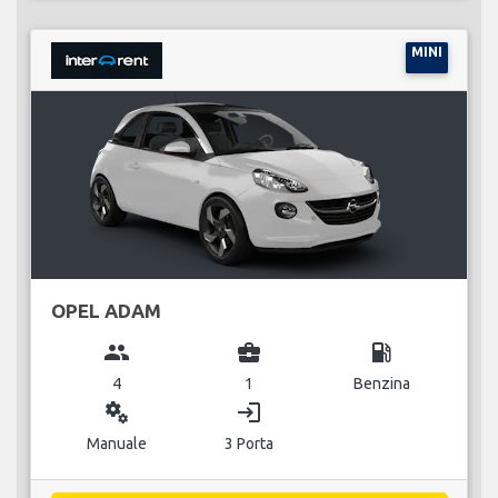
MINI
OPEL ADAM
group
business_center
local_gas_station
4
1
Benzina
miscellaneous_services
login
Manuale
3 Porta