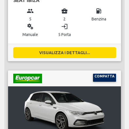
SEAT IBIZA
group
business_center
local_gas_station
5
2
Benzina
miscellaneous_services
login
Manuale
5 Porta
VISUALIZZA I DETTAGLI...
COMPATTA