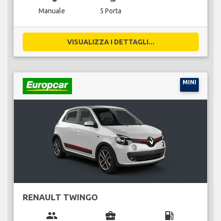
Manuale
5 Porta
VISUALIZZA I DETTAGLI...
MINI
RENAULT TWINGO
group
business_center
local_gas_station