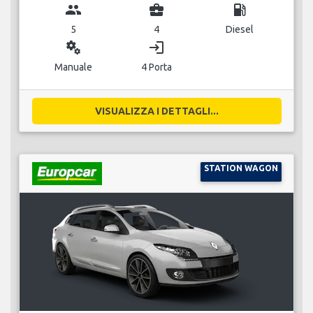
group
business_center
local_gas_station
5
4
Diesel
miscellaneous_services
login
Manuale
4 Porta
VISUALIZZA I DETTAGLI...
STATION WAGON