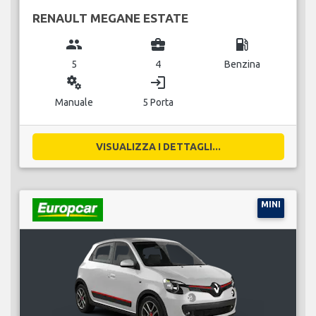
RENAULT MEGANE ESTATE
group
business_center
local_gas_station
5
4
Benzina
miscellaneous_services
login
Manuale
5 Porta
VISUALIZZA I DETTAGLI...
MINI