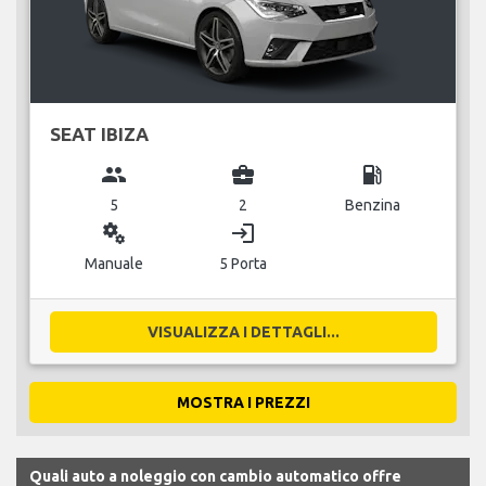
SEAT IBIZA
group
business_center
local_gas_station
5
2
Benzina
miscellaneous_services
login
Manuale
5 Porta
VISUALIZZA I DETTAGLI...
MOSTRA I PREZZI
Quali auto a noleggio con cambio automatico offre