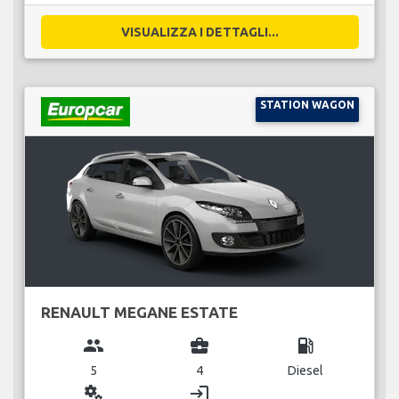
VISUALIZZA I DETTAGLI...
STATION WAGON
RENAULT MEGANE ESTATE
group
business_center
local_gas_station
5
4
Diesel
miscellaneous_services
login