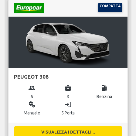
COMPATTA
PEUGEOT 308
group
business_center
local_gas_station
5
3
Benzina
miscellaneous_services
login
Manuale
5 Porta
VISUALIZZA I DETTAGLI...