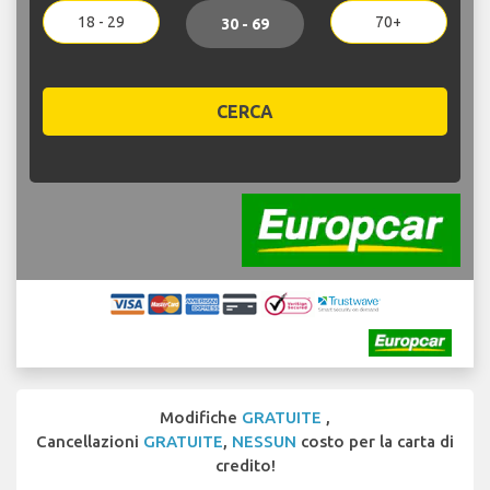
18 - 29
70+
30 - 69
CERCA
Modifiche
GRATUITE
,
Cancellazioni
GRATUITE
,
NESSUN
costo per la carta di
credito!