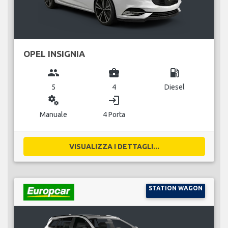
OPEL INSIGNIA
group
business_center
local_gas_station
5
4
Diesel
miscellaneous_services
login
Manuale
4 Porta
VISUALIZZA I DETTAGLI...
STATION WAGON