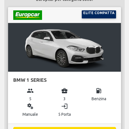
ELITE COMPATTA
BMW 1 SERIES
group
business_center
local_gas_station
5
3
Benzina
miscellaneous_services
login
Manuale
5 Porta