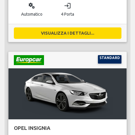
miscellaneous_services
login
Automatico
4 Porta
VISUALIZZA I DETTAGLI...
STANDARD
OPEL INSIGNIA