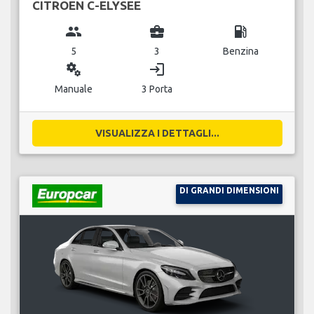
CITROEN C-ELYSEE
group
business_center
local_gas_station
5
3
Benzina
miscellaneous_services
login
Manuale
3 Porta
VISUALIZZA I DETTAGLI...
DI GRANDI DIMENSIONI