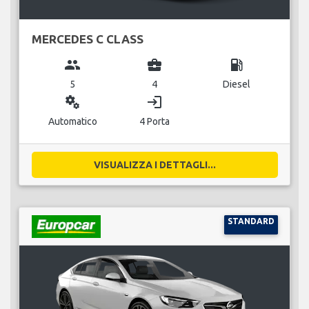
MERCEDES C CLASS
group
business_center
local_gas_station
5
4
Diesel
miscellaneous_services
login
Automatico
4 Porta
VISUALIZZA I DETTAGLI...
STANDARD