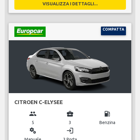
VISUALIZZA I DETTAGLI...
COMPATTA
CITROEN C-ELYSEE
group
business_center
local_gas_station
5
3
Benzina
miscellaneous_services
login
Manuale
3 Porta