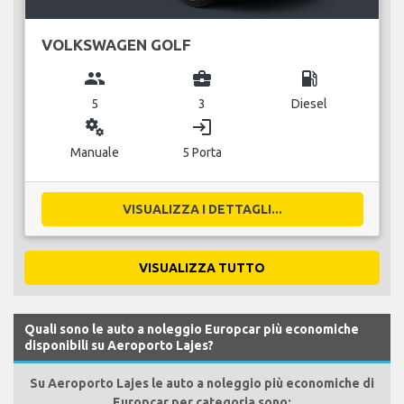
VOLKSWAGEN GOLF
group
business_center
local_gas_station
5
3
Diesel
miscellaneous_services
login
Manuale
5 Porta
VISUALIZZA I DETTAGLI...
VISUALIZZA TUTTO
Quali sono le auto a noleggio Europcar più economiche
disponibili su Aeroporto Lajes?
Su Aeroporto Lajes le auto a noleggio più economiche di
Europcar per categoria sono: