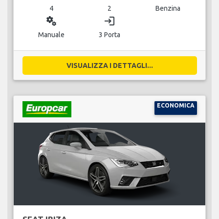
4
2
Benzina
miscellaneous_services
login
Manuale
3 Porta
VISUALIZZA I DETTAGLI...
ECONOMICA