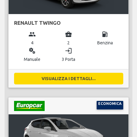
RENAULT TWINGO
group
business_center
local_gas_station
4
2
Benzina
miscellaneous_services
login
Manuale
3 Porta
VISUALIZZA I DETTAGLI...
ECONOMICA