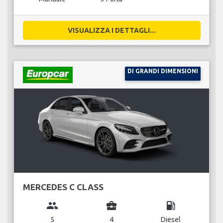
VISUALIZZA I DETTAGLI...
DI GRANDI DIMENSIONI
MERCEDES C CLASS
group
business_center
local_gas_station
5
4
Diesel