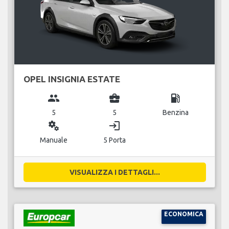
OPEL INSIGNIA ESTATE
group
business_center
local_gas_station
5
5
Benzina
miscellaneous_services
login
Manuale
5 Porta
VISUALIZZA I DETTAGLI...
ECONOMICA