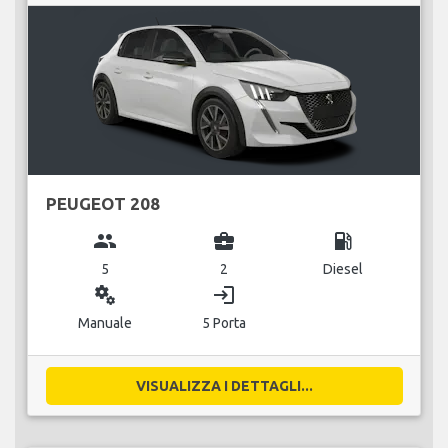
PEUGEOT 208
group
business_center
local_gas_station
5
2
Diesel
miscellaneous_services
login
Manuale
5 Porta
VISUALIZZA I DETTAGLI...