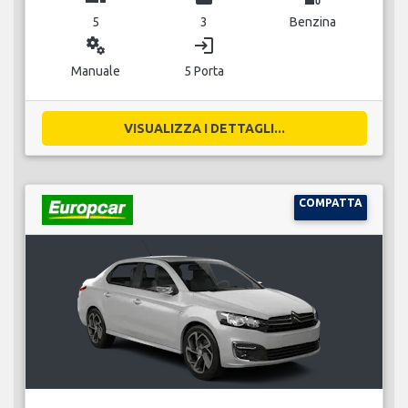
5
3
Benzina
miscellaneous_services
login
Manuale
5 Porta
VISUALIZZA I DETTAGLI...
COMPATTA