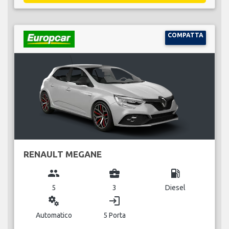
COMPATTA
RENAULT MEGANE
group
business_center
local_gas_station
5
3
Diesel
miscellaneous_services
login
Automatico
5 Porta