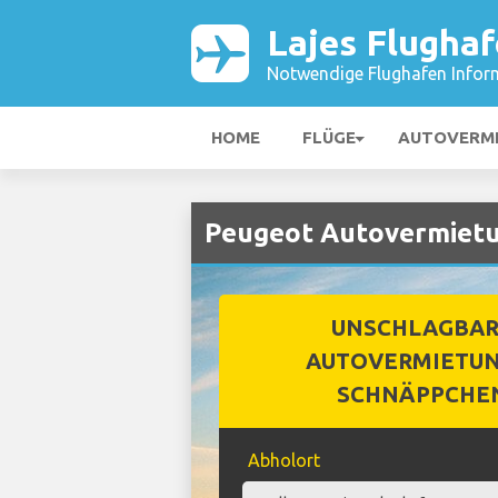
Lajes Flugha
Notwendige Flughafen Infor
HOME
FLÜGE
AUTOVERM
Peugeot Autovermietu
UNSCHLAGBA
AUTOVERMIETUN
SCHNÄPPCHE
Abholort