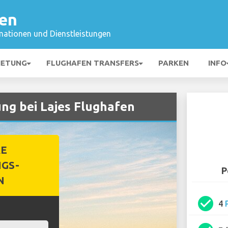
fen
mationen und Dienstleistungen
IETUNG
FLUGHAFEN TRANSFERS
PARKEN
INFO
ng bei Lajes Flughafen
RE
GS-
P
N
check_circle
4