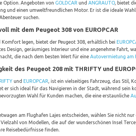
he Option. Angeboten von
GOLDCAR
und
ANGRAUTO
, bietet 
tung und einen umweltfreundlichen Motor. Er ist die ideale Wah
 Abenteuer suchen.
ilvoll mit dem Peugeot 308 von EUROPCAR
d Komfort legen, bietet der Peugeot 308, erhältlich bei
EUROPC
ntes Design, geräumiges Interieur und eine angenehme Fahrt, wa
macht, die nach dem besten Wert für eine
Autovermietung am F
tigkeit des Peugeot 208 mit THRIFTY und EURO
RIFTY
und
EUROPCAR
, ist ein vielseitiges Fahrzeug, das Stil, 
 er sich ideal für das Navigieren in der Stadt, während sein k
bevorzugten Wahl für Kunden machen, die eine erstaunliche
Au
etwagen am Flughafen Lajes entscheiden, wählen Sie nicht nur
r Vielzahl von Modellen, die auf der wunderschönen Insel Terce
hre Reisebedürfnisse finden.