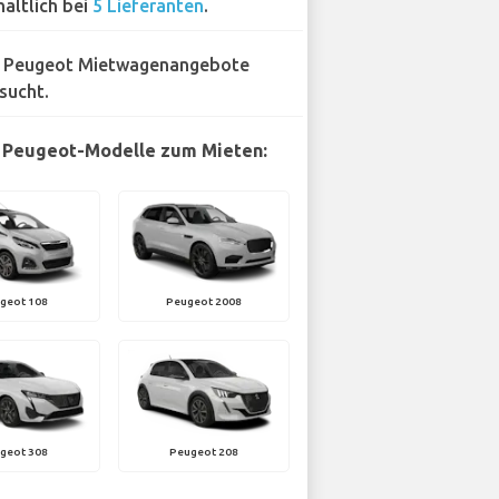
hältlich bei
5 Lieferanten
.
 Peugeot Mietwagenangebote
sucht.
 Peugeot-Modelle zum Mieten:
geot 108
Peugeot 2008
geot 308
Peugeot 208