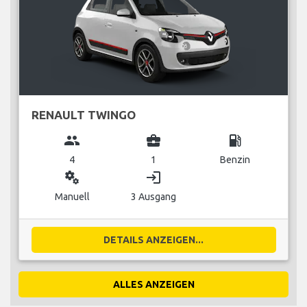
RENAULT TWINGO
group
business_center
local_gas_station
4
1
Benzin
miscellaneous_services
login
Manuell
3 Ausgang
DETAILS ANZEIGEN...
ALLES ANZEIGEN