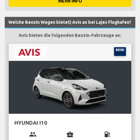
MEHR INFO
Welche Benzin Wagen bietet) Avis an bei Lajes Flughafen?
Avis bieten die folgenden Benzin-Fahrzeuge an:
MINI
HYUNDAI I10
group
business_center
local_gas_station