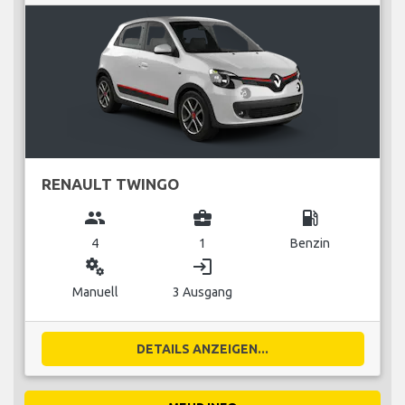
RENAULT TWINGO
group
business_center
local_gas_station
4
1
Benzin
miscellaneous_services
login
Manuell
3 Ausgang
DETAILS ANZEIGEN...