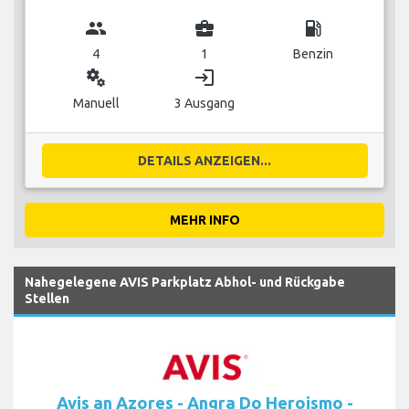
group
business_center
local_gas_station
4
1
Benzin
miscellaneous_services
login
Manuell
3 Ausgang
DETAILS ANZEIGEN...
MEHR INFO
Nahegelegene AVIS Parkplatz Abhol- und Rückgabe
Stellen
Avis an Azores - Angra Do Heroismo -