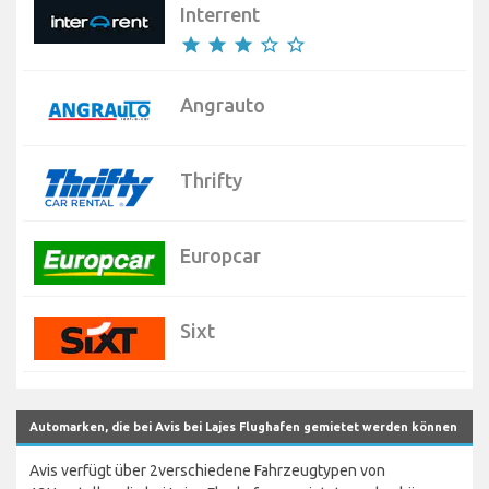
Interrent
star
star
star
star_border
star_border
Angrauto
Thrifty
Europcar
Sixt
Automarken, die bei Avis bei Lajes Flughafen gemietet werden können
Avis verfügt über 2verschiedene Fahrzeugtypen von