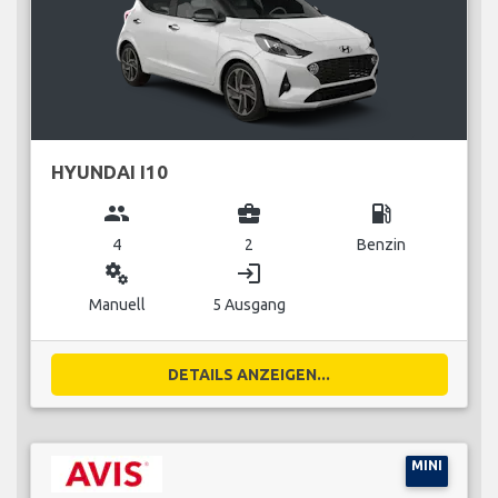
HYUNDAI I10
group
business_center
local_gas_station
4
2
Benzin
miscellaneous_services
login
Manuell
5 Ausgang
DETAILS ANZEIGEN...
MINI