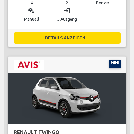
4
2
Benzin
miscellaneous_services
login
Manuell
5 Ausgang
DETAILS ANZEIGEN...
MINI
RENAULT TWINGO