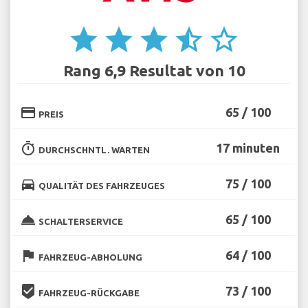
star
star
star
star_half
star_border
Rang 6,9 Resultat von 10
credit_card
65 / 100
PREIS
timer
17 minuten
DURCHSCHNTL. WARTEN
directions_car
75 / 100
QUALITÄT DES FAHRZEUGES
room_service
65 / 100
SCHALTERSERVICE
flag
64 / 100
FAHRZEUG-ABHOLUNG
beenhere
73 / 100
FAHRZEUG-RÜCKGABE