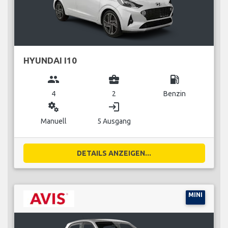
HYUNDAI I10
group
business_center
local_gas_station
4
2
Benzin
miscellaneous_services
login
Manuell
5 Ausgang
DETAILS ANZEIGEN...
MINI