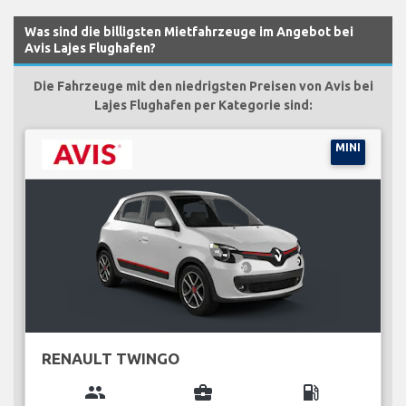
Was sind die billigsten Mietfahrzeuge im Angebot bei
Avis Lajes Flughafen?
Die Fahrzeuge mit den niedrigsten Preisen von Avis bei
Lajes Flughafen per Kategorie sind:
MINI
RENAULT TWINGO
group
business_center
local_gas_station