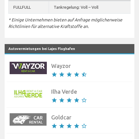
FULLFULL
Tankregelung: Voll – Voll
* Einige Unternehmen bieten auf Anfrage möglicherweise
Richtlinien für alternative Kraftstoffe an.
Autovermietungen bei Lajes Flughafen
Wayzor
star
star
star
star
star_half
Ilha Verde
star
star
star
star
star_border
Goldcar
star
star
star
star
star_border