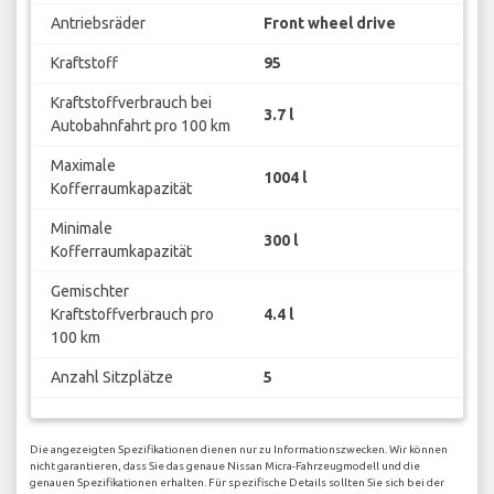
Antriebsräder
Front wheel drive
Kraftstoff
95
Kraftstoffverbrauch bei
3.7 l
Autobahnfahrt pro 100 km
Maximale
1004 l
Kofferraumkapazität
Minimale
300 l
Kofferraumkapazität
Gemischter
Kraftstoffverbrauch pro
4.4 l
100 km
Anzahl Sitzplätze
5
Die angezeigten Spezifikationen dienen nur zu Informationszwecken. Wir können
nicht garantieren, dass Sie das genaue Nissan Micra-Fahrzeugmodell und die
genauen Spezifikationen erhalten. Für spezifische Details sollten Sie sich bei der