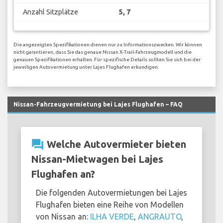
Anzahl Sitzplätze
5, 7
Die angezeigten Spezifikationen dienen nur zu Informationszwecken. Wir können
nicht garantieren, dass Sie das genaue Nissan X-Trail-Fahrzeugmodell und die
genauen Spezifikationen erhalten. Für spezifische Details sollten Sie sich bei der
jeweiligen Autovermietung unter Lajes Flughafen erkundigen.
Nissan-Fahrzeugvermietung bei Lajes Flughafen – FAQ
question_answer
Welche Autovermieter bieten
Nissan-Mietwagen bei Lajes
Flughafen an?
Die folgenden Autovermietungen bei Lajes
Flughafen bieten eine Reihe von Modellen
von Nissan an:
ILHA VERDE
,
ANGRAUTO
,