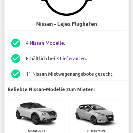
Nissan - Lajes Flughafen
check_circle
4
Nissan Modelle
.
check_circle
Erhältlich bei
3 Lieferanten
.
check_circle
11 Nissan Mietwagenangebote gesucht.
Beliebte Nissan-Modelle zum Mieten:
Nissan Juke
Nissan Micra