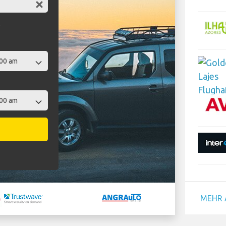
t
MEHR 