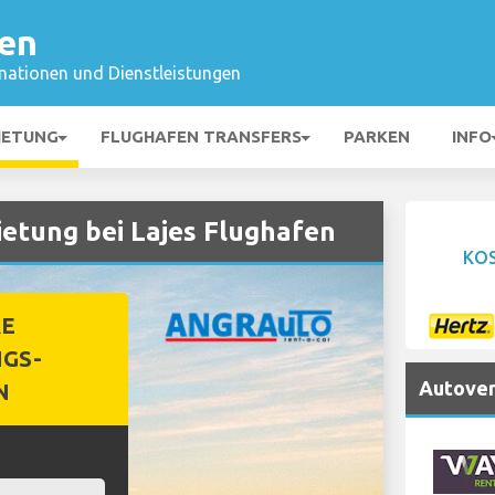
fen
mationen und Dienstleistungen
IETUNG
FLUGHAFEN TRANSFERS
PARKEN
INFO
tung bei Lajes Flughafen
KO
RE
GS-
Autover
N