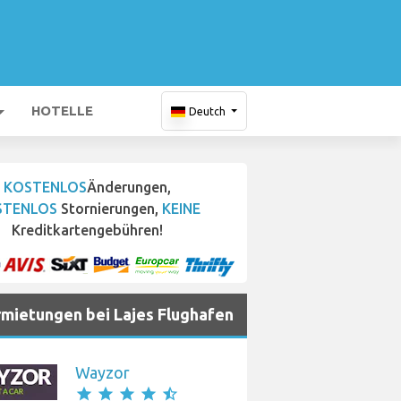
HOTELLE
Deutch
KOSTENLOS
Änderungen,
STENLOS
Stornierungen,
KEINE
Kreditkartengebühren!
mietungen bei Lajes Flughafen
Wayzor
star
star
star
star
star_half