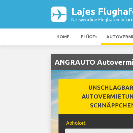
Lajes Flugha
Notwendige Flughafen Infor
HOME
FLÜGE
AUTOVERM
ANGRAUTO Autovermie
UNSCHLAGBA
AUTOVERMIETUN
SCHNÄPPCHE
Abholort