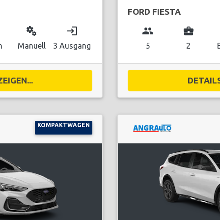
FORD FIESTA
miscellaneous_services
login
group
business_center
n
Manuell
3 Ausgang
5
2
EIGEN...
DETAILS
KOMPAKTWAGEN