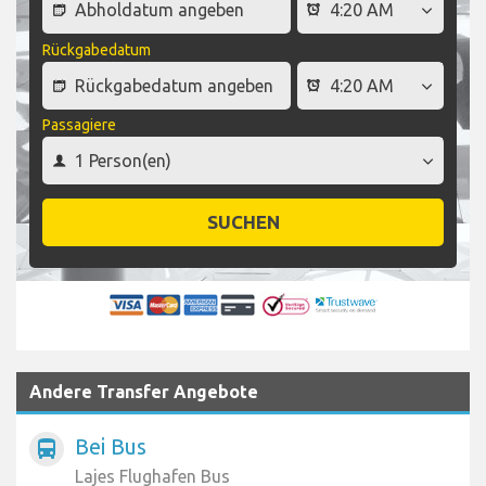
Rückgabedatum
Passagiere
SUCHEN
Andere Transfer Angebote
Bei Bus
directions_bus
Lajes Flughafen Bus