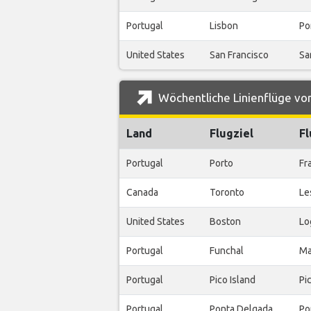
Portugal
Lisbon
Po
United States
San Francisco
Sa
Wöchentliche Linienflüge von
Land
Flugziel
F
Portugal
Porto
Fr
Canada
Toronto
Le
United States
Boston
Lo
Portugal
Funchal
Ma
Portugal
Pico Island
Pi
Portugal
Ponta Delgada
Po