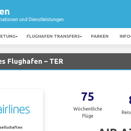
fen
mationen und Dienstleistungen
IETUNG
FLUGHAFEN TRANSFERS
PARKEN
INFO
jes Flughafen – TER
75
Wöchentliche
Reis
Flüge
esellschaften