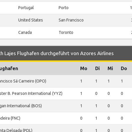
Portugal
Porto
United States
San Francisco
Canada
Toronto
h Lajes Flughafen durchgeführt von Azores Airlines
lughafen
Mo
Di
Mi
Do
ancisco Sá Carneiro (OPO)
1
1
1
1
ster B. Pearson International (YYZ)
1
0
0
0
gan International (BOS)
1
1
0
0
deira (FNC)
0
1
0
0
nta Delgada (PDL)
0
1
0
0