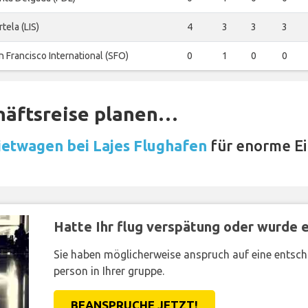
rtela (LIS)
4
3
3
3
n Francisco International (SFO)
0
1
0
0
häftsreise planen…
etwagen bei Lajes Flughafen
für enorme E
Hatte Ihr flug verspätung oder wurde er
Sie haben möglicherweise anspruch auf eine entsc
person in Ihrer gruppe.
BEANSPRUCHE JETZT!