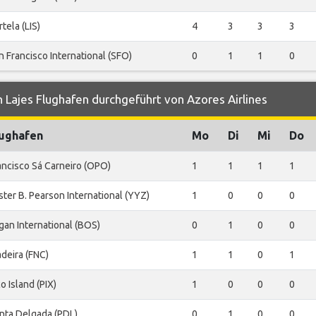
rtela (LIS)
4
3
3
3
n Francisco International (SFO)
0
1
1
0
 Lajes Flughafen durchgeführt von Azores Airlines
lughafen
Mo
Di
Mi
Do
ancisco Sá Carneiro (OPO)
1
1
1
1
ster B. Pearson International (YYZ)
1
0
0
0
gan International (BOS)
0
1
0
0
deira (FNC)
1
1
0
1
co Island (PIX)
1
0
0
0
nta Delgada (PDL)
0
1
0
0