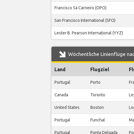
Francisco Sá Carneiro (OPO)
San Francisco International (SFO)
Lester B. Pearson International (YYZ)
Wöchentliche Linienflüge nac
Land
Flugziel
F
Portugal
Porto
Fr
Canada
Toronto
Le
United States
Boston
Lo
Portugal
Funchal
Ma
Portugal
Ponta Delgada
Po