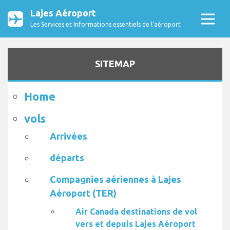
Lajes Aéroport
Les Services et Informations essentiels de l’aéroport
SITEMAP
Home
vols
Arrivées
départs
Compagnies aériennes à Lajes
Aéroport (TER)
Air Canada destinations de vol
vers et depuis Lajes Aéroport