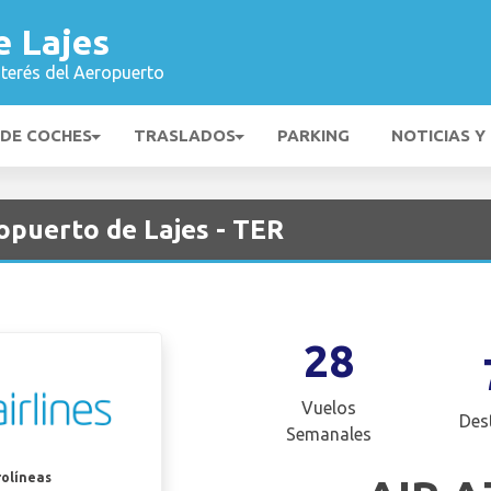
e Lajes
nterés del Aeropuerto
 DE COCHES
TRASLADOS
PARKING
NOTICIAS Y
opuerto de Lajes - TER
28
Vuelos
Des
Semanales
rolíneas