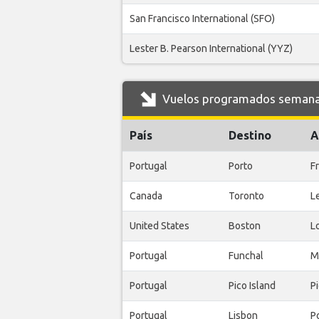
San Francisco International (SFO)
Lester B. Pearson International (YYZ)
Vuelos programados semanale
País
Destino
A
Portugal
Porto
F
Canada
Toronto
L
United States
Boston
L
Portugal
Funchal
M
Portugal
Pico Island
Pi
Portugal
Lisbon
Po