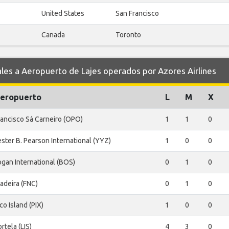
United States
San Francisco
Canada
Toronto
s a Aeropuerto de Lajes operados por Azores Airlines
eropuerto
L
M
X
rancisco Sá Carneiro (OPO)
1
1
0
ester B. Pearson International (YYZ)
1
0
0
ogan International (BOS)
0
1
0
adeira (FNC)
0
1
0
co Island (PIX)
1
0
0
rtela (LIS)
4
3
0