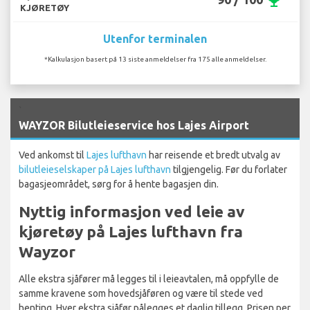
emoji_events
KJØRETØY
Utenfor terminalen
*Kalkulasjon basert på 13 siste anmeldelser fra 175 alle anmeldelser.
`
WAYZOR Bilutleieservice hos Lajes Airport
Ved ankomst til
Lajes lufthavn
har reisende et bredt utvalg av
bilutleieselskaper på Lajes lufthavn
tilgjengelig. Før du forlater
bagasjeområdet, sørg for å hente bagasjen din.
Nyttig informasjon ved leie av
kjøretøy på Lajes lufthavn fra
Wayzor
Alle ekstra sjåfører må legges til i leieavtalen, må oppfylle de
samme kravene som hovedsjåføren og være til stede ved
henting. Hver ekstra sjåfør pålegges et daglig tillegg. Prisen per