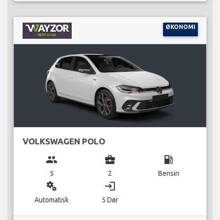
ØKONOMI
VOLKSWAGEN POLO
group
business_center
local_gas_station
5
2
Bensin
miscellaneous_services
login
Automatisk
5 Dør