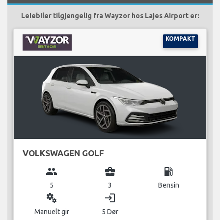
Leiebiler tilgjengelig fra Wayzor hos Lajes Airport er:
KOMPAKT
VOLKSWAGEN GOLF
group
business_center
local_gas_station
5
3
Bensin
miscellaneous_services
login
Manuelt gir
5 Dør