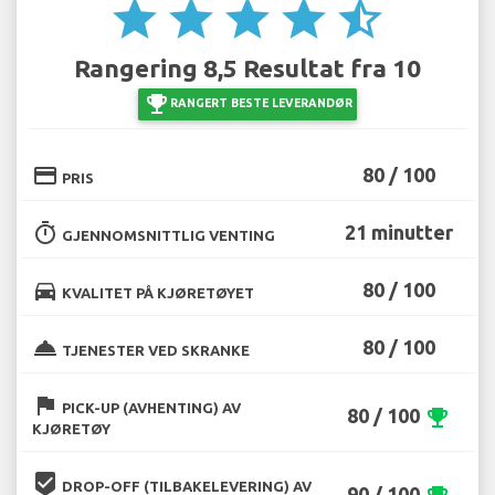
star
star
star
star
star_half
Rangering 8,5 Resultat fra 10
emoji_events
RANGERT BESTE LEVERANDØR
credit_card
80 / 100
PRIS
timer
21 minutter
GJENNOMSNITTLIG VENTING
directions_car
80 / 100
KVALITET PÅ KJØRETØYET
room_service
80 / 100
TJENESTER VED SKRANKE
flag
PICK-UP (AVHENTING) AV
80 / 100
emoji_events
KJØRETØY
beenhere
DROP-OFF (TILBAKELEVERING) AV
90 / 100