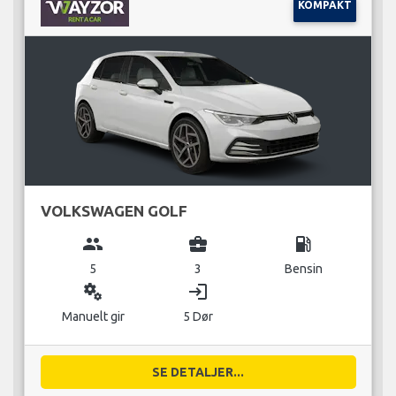
KOMPAKT
VOLKSWAGEN GOLF
group
business_center
local_gas_station
5
3
Bensin
miscellaneous_services
login
Manuelt gir
5 Dør
SE DETALJER...