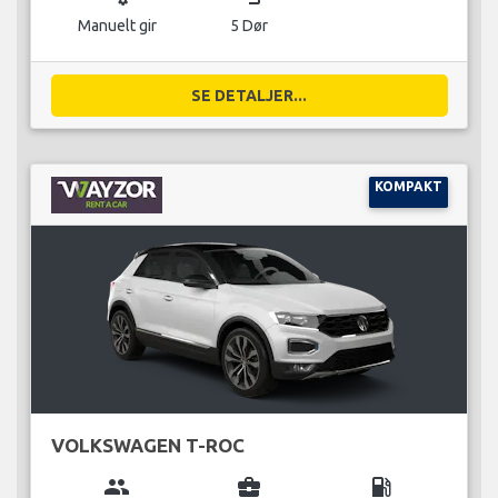
Manuelt gir
5 Dør
SE DETALJER...
KOMPAKT
VOLKSWAGEN T-ROC
group
business_center
local_gas_station