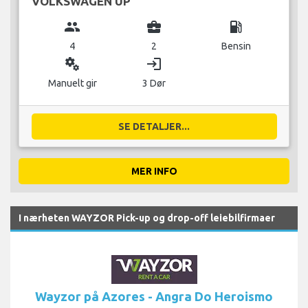
VOLKSWAGEN UP
group
business_center
local_gas_station
4
2
Bensin
miscellaneous_services
login
Manuelt gir
3 Dør
SE DETALJER...
MER INFO
I nærheten WAYZOR Pick-up og drop-off leiebilfirmaer
Wayzor på Azores - Angra Do Heroismo