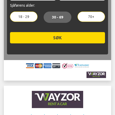
Sjåførens alder:
18 - 29
70+
30 - 69
SØK