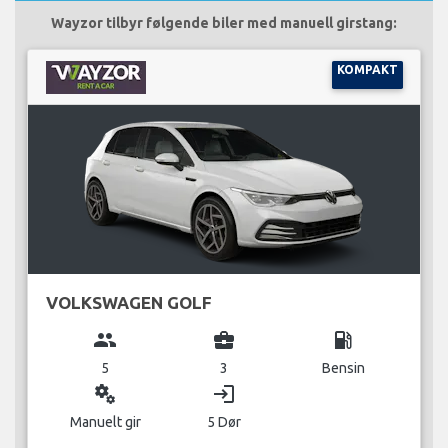
Wayzor tilbyr følgende biler med manuell girstang:
KOMPAKT
VOLKSWAGEN GOLF
group
business_center
local_gas_station
5
3
Bensin
miscellaneous_services
login
Manuelt gir
5 Dør