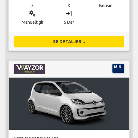
5
3
Bensin
miscellaneous_services
login
Manuelt gir
5 Dør
SE DETALJER...
MINI