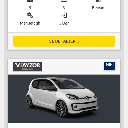
5
3
Bensin
miscellaneous_services
login
Manuelt gir
5 Dør
SE DETALJER...
MINI