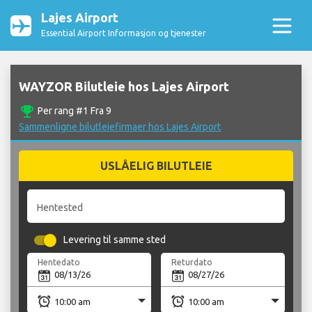
Lajes Airport
Essential Airport Informasjon og tjenester
WAYZOR Bilutleie hos Lajes Airport
emoji_events
Per rang #1 Fra 9
Sammenligne bilutleiefirmaer hos Lajes Airport
USLÅELIG BILUTLEIE
Hentested
Levering til samme sted
Hentedato
Returdato