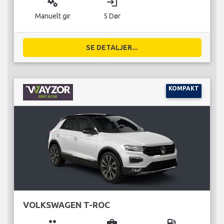
miscellaneous_services
login
Manuelt gir
5 Dør
SE DETALJER...
KOMPAKT
VOLKSWAGEN T-ROC
group
business_center
local_gas_station