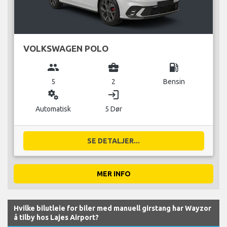
VOLKSWAGEN POLO
group
business_center
local_gas_station
5
2
Bensin
miscellaneous_services
login
Automatisk
5 Dør
SE DETALJER...
MER INFO
Hvilke bilutleie for biler med manuell girstang har Wayzor
å tilby hos Lajes Airport?