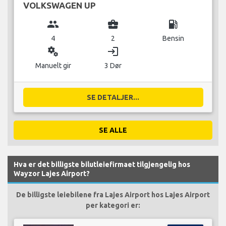
VOLKSWAGEN UP
group
business_center
local_gas_station
4
2
Bensin
miscellaneous_services
login
Manuelt gir
3 Dør
SE DETALJER...
SE ALLE
Hva er det billigste bilutleiefirmaet tilgjengelig hos
Wayzor Lajes Airport?
De billigste leiebilene fra Lajes Airport hos Lajes Airport
per kategori er: