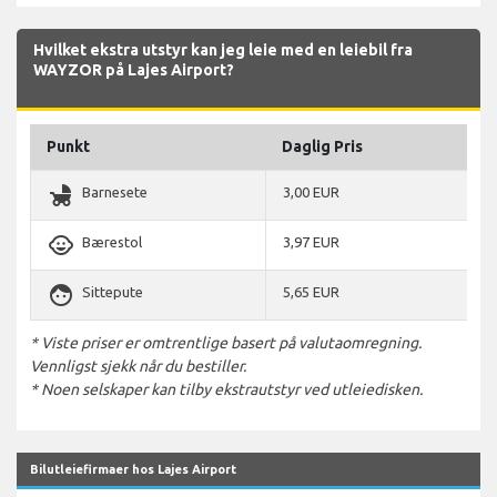
Hvilket ekstra utstyr kan jeg leie med en leiebil fra
WAYZOR på Lajes Airport?
Punkt
Daglig Pris
child_friendly
Barnesete
3,00 EUR
child_care
Bærestol
3,97 EUR
face
Sittepute
5,65 EUR
* Viste priser er omtrentlige basert på valutaomregning.
Vennligst sjekk når du bestiller.
* Noen selskaper kan tilby ekstrautstyr ved utleiedisken.
Bilutleiefirmaer hos Lajes Airport