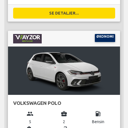
SE DETALJER...
ØKONOMI
VOLKSWAGEN POLO
group
business_center
local_gas_station
5
2
Bensin