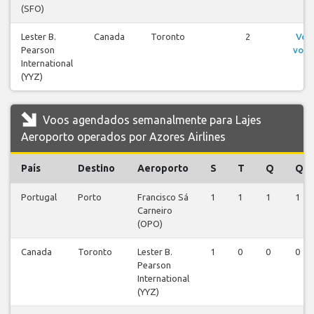
(SFO)
Lester B.
Canada
Toronto
2
Ver
Pearson
voos
International
(YYZ)
Voos agendados semanalmente para Lajes
Aeroporto operados por Azores Airlines
País
Destino
Aeroporto
S
T
Q
Q
Portugal
Porto
Francisco Sá
1
1
1
1
Carneiro
(OPO)
Canada
Toronto
Lester B.
1
0
0
0
Pearson
International
(YYZ)