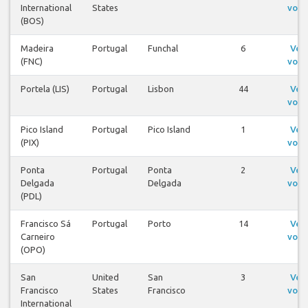
International
States
voos
(BOS)
Madeira
Portugal
Funchal
6
Ver
(FNC)
voos
Portela (LIS)
Portugal
Lisbon
44
Ver
voos
Pico Island
Portugal
Pico Island
1
Ver
(PIX)
voos
Ponta
Portugal
Ponta
2
Ver
Delgada
Delgada
voos
(PDL)
Francisco Sá
Portugal
Porto
14
Ver
Carneiro
voos
(OPO)
San
United
San
3
Ver
Francisco
States
Francisco
voos
International