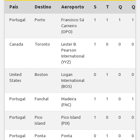
País
Destino
Aeroporto
S
T
Q
Q
Portugal
Porto
Francisco Sá
1
1
1
1
Carneiro
(OPO)
Canada
Toronto
Lester B.
1
0
0
0
Pearson
International
(YYZ)
United
Boston
Logan
0
1
0
0
States
International
(BOS)
Portugal
Funchal
Madeira
1
1
0
1
(FNC)
Portugal
Pico
Pico Island
1
0
0
0
Island
(PIX)
Portugal
Ponta
Ponta
0
1
0
0