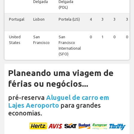
Delgada
Delgada
(PDL)
Portugal
Lisbon
Portela (LIS)
4
3
3
3
United
San
San
0
1
0
0
States
Francisco
Francisco
International
(SFO)
Planeando uma viagem de
férias ou negócios...
pré-reserva
Aluguel de carro em
Lajes Aeroporto
para grandes
economias.