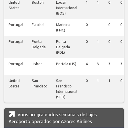
United
Boston
Logan
1
1
0
0
States
International
(BOS)
Portugal
Funchal
Madeira
0
1
0
0
(FNC)
Portugal
Ponta
Ponta
0
1
0
0
Delgada
Delgada
(PDL)
Portugal
Lisbon
Portela (LIS)
4
3
3
3
United
San
San
0
1
1
0
States
Francisco
Francisco
International
(SFO)
Voos programados semanais de Lajes
Aeroporto operados por Azores Airlines